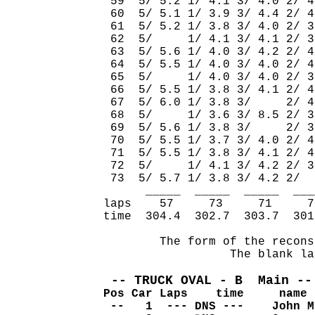
 59  5/ 5.2 1/ 4.1 3/ 4.0 2/ 4
 60  5/ 5.1 1/ 3.9 3/ 4.4 2/ 4
 61  5/ 5.2 1/ 3.8 3/ 4.0 2/ 3
 62  5/     1/ 4.1 3/ 4.1 2/ 3
 63  5/ 5.6 1/ 4.0 3/ 4.2 2/ 4
 64  5/ 5.5 1/ 4.0 3/ 4.0 2/ 4
 65  5/     1/ 4.0 3/ 4.0 2/ 3
 66  5/ 5.5 1/ 3.8 3/ 4.1 2/ 4
 67  5/ 6.0 1/ 3.8 3/     2/ 4
 68  5/     1/ 3.6 3/ 8.5 2/ 3
 69  5/ 5.6 1/ 3.8 3/     2/ 3
 70  5/ 5.5 1/ 3.7 3/ 4.0 2/ 4
 71  5/ 5.5 1/ 3.8 3/ 4.1 2/ 4
 72  5/     1/ 4.1 3/ 4.2 2/ 3
 73  5/ 5.7 1/ 3.8 3/ 4.2 2/  
      _____  _____  _____  ___
laps    57     73     71     7
time  304.4  302.7  303.7  301
        The form of the recons
                  The blank la
 -- TRUCK OVAL - B  Main --
Pos Car Laps    time     name 
 --   1  --- DNS ---    John M