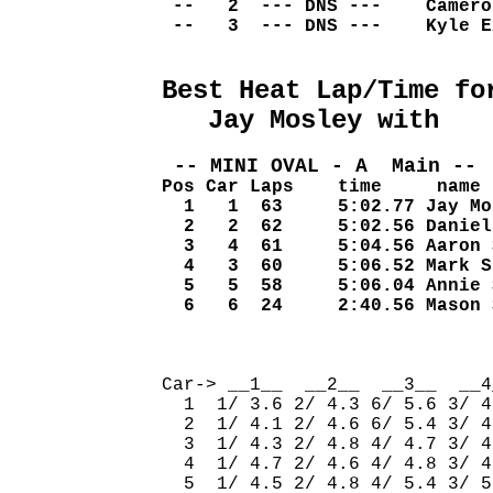
 --   2  --- DNS ---    Camero
 --   3  --- DNS ---    Kyle E
Best Heat Lap/Time fo
   Jay Mosley with   
 -- MINI OVAL - A  Main -- 
Pos Car Laps    time     name 
  1   1  63     5:02.77 Jay Mo
  2   2  62     5:02.56 Daniel
  3   4  61     5:04.56 Aaron 
  4   3  60     5:06.52 Mark S
  5   5  58     5:06.04 Annie 
  6   6  24     2:40.56 Mason 
                              
Car-> __1__  __2__  __3__  __4
  1  1/ 3.6 2/ 4.3 6/ 5.6 3/ 4
  2  1/ 4.1 2/ 4.6 6/ 5.4 3/ 4
  3  1/ 4.3 2/ 4.8 4/ 4.7 3/ 4
  4  1/ 4.7 2/ 4.6 4/ 4.8 3/ 4
  5  1/ 4.5 2/ 4.8 4/ 5.4 3/ 5