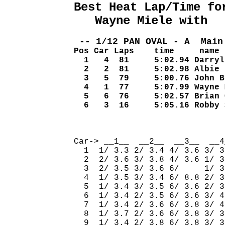
Best Heat Lap/Time fo
   Wayne Miele with  
 -- 1/12 PAN OVAL - A  Main
Pos Car Laps    time     name 
  1   4  81     5:02.94 Darryl
  2   2  81     5:02.98 Albie 
  3   5  79     5:00.76 John B
  4   1  77     5:07.99 Wayne 
  5   6  76     5:02.57 Brian 
  6   3  16     5:05.16 Robby 
                              
Car-> __1__  __2__  __3__  __4
  1  1/ 3.3 2/ 3.4 4/ 3.6 3/ 3
  2  2/ 3.6 3/ 3.8 4/ 3.6 1/ 3
  3  2/ 3.5 3/ 3.6 6/     1/ 3
  4  1/ 3.5 3/ 3.4 6/ 8.8 2/ 3
  5  1/ 3.4 3/ 3.5 6/ 3.6 2/ 3
  6  1/ 3.4 2/ 3.5 6/ 3.6 3/ 4
  7  1/ 3.4 2/ 3.6 6/ 3.8 3/ 4
  8  1/ 3.7 2/ 3.6 6/ 3.8 3/ 3
  9  1/ 3.4 2/ 3.8 6/ 3.8 3/ 3