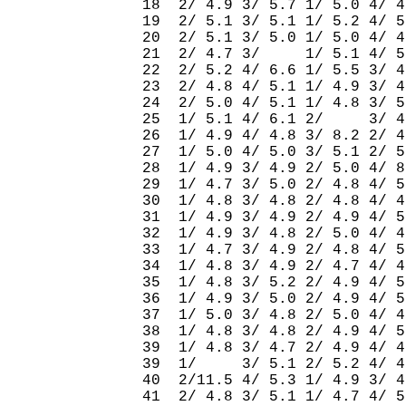
 18  2/ 4.9 3/ 5.7 1/ 5.0 4/ 4
 19  2/ 5.1 3/ 5.1 1/ 5.2 4/ 5
 20  2/ 5.1 3/ 5.0 1/ 5.0 4/ 4
 21  2/ 4.7 3/     1/ 5.1 4/ 5
 22  2/ 5.2 4/ 6.6 1/ 5.5 3/ 4
 23  2/ 4.8 4/ 5.1 1/ 4.9 3/ 4
 24  2/ 5.0 4/ 5.1 1/ 4.8 3/ 5
 25  1/ 5.1 4/ 6.1 2/     3/ 4
 26  1/ 4.9 4/ 4.8 3/ 8.2 2/ 4
 27  1/ 5.0 4/ 5.0 3/ 5.1 2/ 5
 28  1/ 4.9 3/ 4.9 2/ 5.0 4/ 8
 29  1/ 4.7 3/ 5.0 2/ 4.8 4/ 5
 30  1/ 4.8 3/ 4.8 2/ 4.8 4/ 4
 31  1/ 4.9 3/ 4.9 2/ 4.9 4/ 5
 32  1/ 4.9 3/ 4.8 2/ 5.0 4/ 4
 33  1/ 4.7 3/ 4.9 2/ 4.8 4/ 5
 34  1/ 4.8 3/ 4.9 2/ 4.7 4/ 4
 35  1/ 4.8 3/ 5.2 2/ 4.9 4/ 5
 36  1/ 4.9 3/ 5.0 2/ 4.9 4/ 5
 37  1/ 5.0 3/ 4.8 2/ 5.0 4/ 4
 38  1/ 4.8 3/ 4.8 2/ 4.9 4/ 5
 39  1/ 4.8 3/ 4.7 2/ 4.9 4/ 4
 39  1/     3/ 5.1 2/ 5.2 4/ 4
 40  2/11.5 4/ 5.3 1/ 4.9 3/ 4
 41  2/ 4.8 3/ 5.1 1/ 4.7 4/ 5