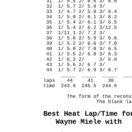
 31  1/ 5.5 2/ 6.6 3/ 6.0     
 32  1/ 5.7 2/ 5.8 3/         
 33  1/ 4.7 2/ 5.8 3/ 6.4     
 34  1/ 5.0 2/ 6.1 3/ 6.2     
 35  1/ 5.4 2/ 6.1 3/ 6.5     
 36  1/ 5.4 2/ 6.2 3/12.5     
 37  1/11.1 2/ 7.2 3/         
 38  1/ 5.6 2/ 5.9 3/ 6.6     
 39  1/ 5.2 2/ 6.6 3/ 7.0     
 40  1/ 5.0 2/ 7.0 3/ 6.5     
 41  1/ 5.5 2/ 6.0 3/ 6.3     
 42  1/ 6.2 2/     3/ 6.8     
 43  1/ 5.6 2/ 6.7 3/         
 44  1/ 5.7 2/ 6.9 3/ 6.7     
      _____  _____  _____  ___
laps    44     41     36      
time  243.9  245.5  244.8     
        The form of the recons
                  The blank la
Best Heat Lap/Time fo
   Wayne Miele with  