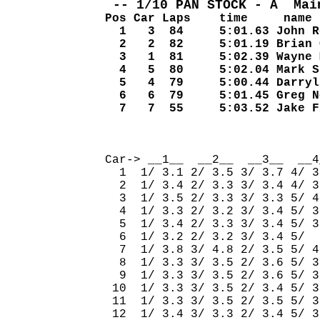
 -- 1/10 PAN STOCK - A  Mai
Pos Car Laps    time     name 
  1   3  84     5:01.63 John R
  2   2  82     5:01.19 Brian 
  3   1  81     5:02.39 Wayne 
  4   5  80     5:02.04 Mark S
  5   4  79     5:00.44 Darryl
  6   6  79     5:01.45 Greg N
  7   7  55     5:03.52 Jake F
                              
Car-> __1__  __2__  __3__  __4
  1  1/ 3.1 2/ 3.5 3/ 3.7 4/ 3
  2  1/ 3.4 2/ 3.3 3/ 3.4 4/ 3
  3  1/ 3.5 2/ 3.3 3/ 3.3 5/ 4
  4  1/ 3.3 2/ 3.2 3/ 3.4 5/ 3
  5  1/ 3.4 2/ 3.3 3/ 3.4 5/ 3
  6  1/ 3.2 2/ 3.2 3/ 3.4 5/  
  7  1/ 3.8 3/ 4.8 2/ 3.5 5/ 4
  8  1/ 3.3 3/ 3.5 2/ 3.6 5/ 3
  9  1/ 3.3 3/ 3.5 2/ 3.6 5/ 3
 10  1/ 3.3 3/ 3.5 2/ 3.4 5/ 3
 11  1/ 3.3 3/ 3.5 2/ 3.5 5/ 3
 12  1/ 3.4 3/ 3.3 2/ 3.4 5/ 3