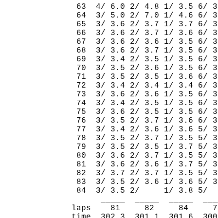
 63  4/ 6.0 2/ 4.8 1/ 3.5 6/ 3
 64  3/ 5.0 2/ 7.0 1/ 4.6 6/ 3
 65  3/ 3.6 2/ 3.7 1/ 3.7 6/ 3
 66  3/ 3.6 2/ 3.7 1/ 3.6 6/ 3
 67  3/ 3.6 2/ 3.6 1/ 3.5 6/ 3
 68  3/ 3.6 2/ 3.7 1/ 3.5 6/ 3
 69  3/ 3.4 2/ 3.5 1/ 3.5 6/ 3
 70  3/ 3.5 2/ 3.6 1/ 3.5 6/ 3
 71  3/ 3.5 2/ 3.5 1/ 3.6 6/ 3
 72  3/ 3.4 2/ 3.4 1/ 3.4 6/ 3
 73  3/ 3.6 2/ 3.6 1/ 3.5 6/ 3
 74  3/ 3.4 2/ 3.5 1/ 3.5 6/ 3
 75  3/ 3.6 2/ 3.5 1/ 3.5 6/ 3
 76  3/ 3.5 2/ 3.7 1/ 3.6 6/ 3
 77  3/ 3.4 2/ 3.6 1/ 3.6 5/ 3
 78  3/ 3.5 2/ 3.7 1/ 3.5 5/ 3
 79  3/ 3.5 2/ 3.5 1/ 3.7 5/ 3
 80  3/ 3.6 2/ 3.7 1/ 3.5 5/ 3
 81  3/ 3.6 2/ 3.6 1/ 3.7 5/ 3
 82  3/ 3.7 2/ 3.7 1/ 3.5 5/ 3
 83  3/ 3.5 2/ 3.6 1/ 3.6 5/ 3
 84  3/ 3.5 2/     1/ 3.8 5/  
      _____  _____  _____  ___
laps    81     82     84     7
time  302.3  301.1  301.6  300