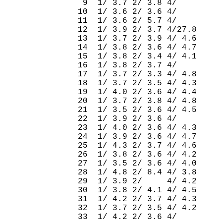
  9  1/ 3.7 2/ 3.8 4/         
 10  1/ 3.6 2/ 3.6 4/         
 11  1/ 3.6 2/ 5.7 4/         
 12  1/ 3.9 2/ 3.7 4/27.8     
 13  1/ 3.7 2/ 3.9 4/ 4.6     
 14  1/ 3.8 2/ 3.6 4/ 4.7     
 15  1/ 3.8 2/ 3.4 4/ 4.1     
 16  1/ 3.8 2/ 3.7 4/         
 17  1/ 3.7 2/ 3.3 4/ 4.8     
 18  1/ 3.7 2/ 3.5 4/ 4.3     
 19  1/ 4.0 2/ 3.6 4/ 4.4     
 20  1/ 3.7 2/ 3.8 4/ 4.8     
 21  1/ 3.5 2/ 3.6 4/ 4.5     
 22  1/ 3.9 2/ 3.6 4/         
 23  1/ 4.0 2/ 3.6 4/ 4.3     
 24  1/ 3.9 2/ 3.6 4/ 4.7     
 25  1/ 4.3 2/ 3.7 4/ 4.6     
 26  1/ 3.8 2/ 3.6 4/ 4.2     
 27  1/ 3.5 2/ 3.6 4/ 4.0     
 28  1/ 4.8 2/ 8.4 4/ 3.8     
 29  1/ 3.9 2/     4/ 4.2     
 30  1/ 3.8 2/ 4.1 4/ 4.5     
 31  1/ 4.2 2/ 3.7 4/ 4.3     
 32  1/ 3.7 2/ 3.5 4/ 4.2     
 33  1/ 4.2 2/ 3.6 4/         