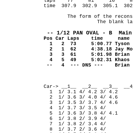
laps    77     81     16     8
time  307.9  302.9  305.1  302
        The form of the recons
                  The blank la
 -- 1/12 PAN OVAL - B  Main
Pos Car Laps    time     name 
  1   2  73     5:00.77 Tyson 
  2   1  62     4:38.18 Jay Mo
  3   3  61     5:01.98 Brian 
  4   5  49     5:02.31 Khaos 
 --   4  --- DNS ---    Brian 
                              
Car-> __1__  __2__  __3__  __4
  1  1/ 3.1 4/ 4.2 3/ 4.2     
  2  1/ 3.6 3/ 4.0 4/ 4.6     
  3  1/ 3.5 3/ 3.7 4/ 4.6     
  4  1/ 3.7 3/ 3.5 4/         
  5  1/ 3.6 3/ 3.8 4/ 4.1     
  6  1/ 3.8 2/ 3.9 4/         
  7  1/ 3.8 2/ 3.4 4/         
  8  1/ 3.7 2/ 3.6 4/         